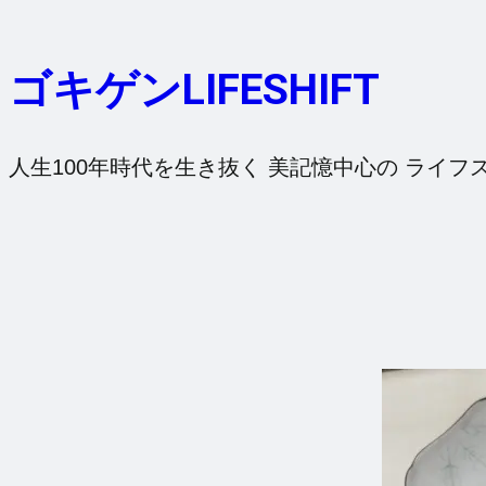
内
容
ゴキゲンLIFESHIFT
を
ス
キ
人生100年時代を生き抜く 美記憶中心の ライフ
ッ
プ