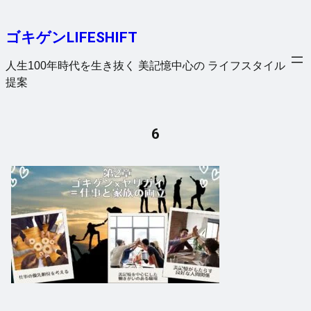
内
容
ゴキゲンLIFESHIFT
を
ス
人生100年時代を生き抜く 美記憶中心の ライフスタイル
キ
提案
ッ
プ
6