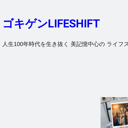
内
容
ゴキゲンLIFESHIFT
を
ス
キ
人生100年時代を生き抜く 美記憶中心の ライフ
ッ
プ