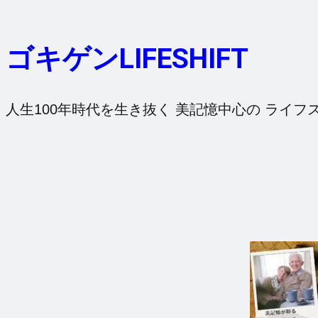
内
容
ゴキゲンLIFESHIFT
を
ス
キ
人生100年時代を生き抜く 美記憶中心の ライフ
ッ
プ