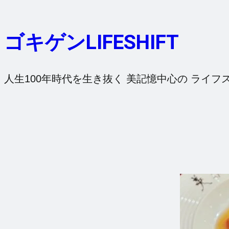
内
容
ゴキゲンLIFESHIFT
を
ス
キ
人生100年時代を生き抜く 美記憶中心の ライフ
ッ
プ