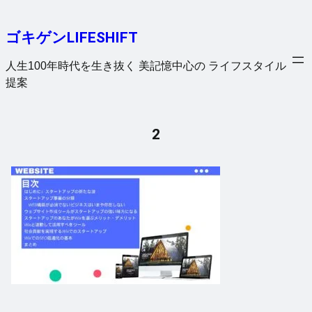
内
容
ゴキゲンLIFESHIFT
を
ス
人生100年時代を生き抜く 美記憶中心の ライフスタイル
キ
提案
ッ
プ
2