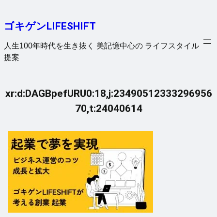
内
容
ゴキゲンLIFESHIFT
を
ス
人生100年時代を生き抜く 美記憶中心の ライフスタイル
キ
提案
ッ
プ
xr:d:DAGBpefURU0:18,j:23490512333296956
70,t:24040614