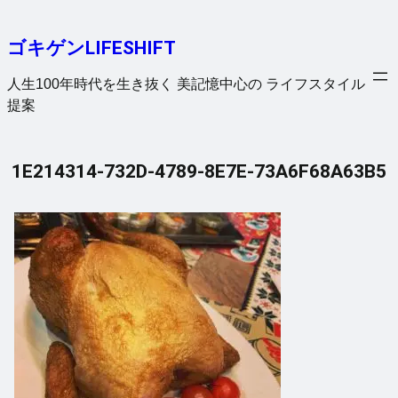
内
容
ゴキゲンLIFESHIFT
を
ス
人生100年時代を生き抜く 美記憶中心の ライフスタイル
キ
提案
ッ
プ
1E214314-732D-4789-8E7E-73A6F68A63B5