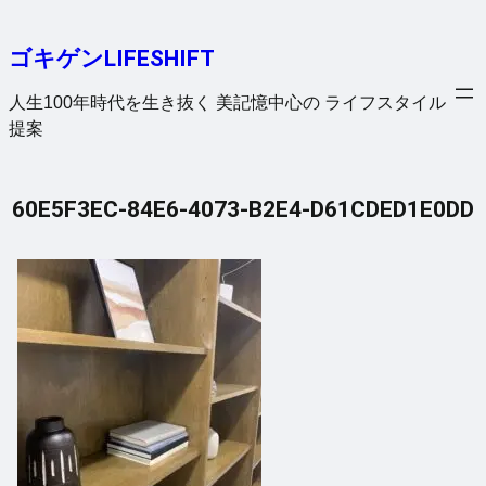
内
容
ゴキゲンLIFESHIFT
を
ス
人生100年時代を生き抜く 美記憶中心の ライフスタイル
キ
提案
ッ
プ
60E5F3EC-84E6-4073-B2E4-D61CDED1E0DD