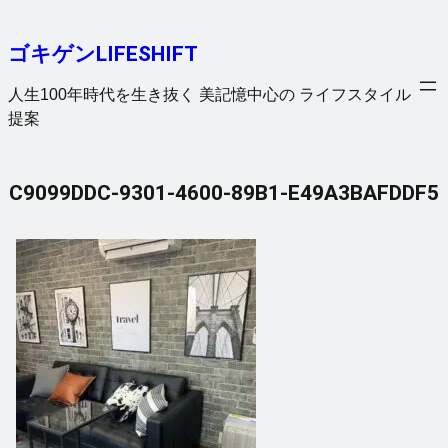
内
容
ゴキゲンLIFESHIFT
を
ス
人生100年時代を生き抜く 美記憶中心の ライフスタイル
キ
提案
ッ
プ
C9099DDC-9301-4600-89B1-E49A3BAFDDF5