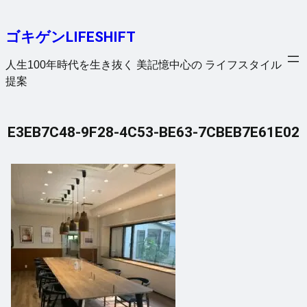
内
容
ゴキゲンLIFESHIFT
を
ス
人生100年時代を生き抜く 美記憶中心の ライフスタイル
キ
提案
ッ
プ
E3EB7C48-9F28-4C53-BE63-7CBEB7E61E02