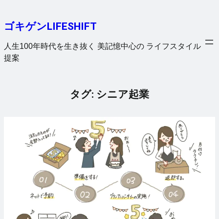
内
容
ゴキゲンLIFESHIFT
を
ス
人生100年時代を生き抜く 美記憶中心の ライフスタイル
キ
提案
ッ
プ
タグ:
シニア起業