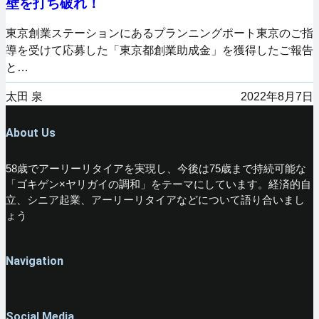
壁を打ち破れ！
東京創業ステーションにあるプランニングポート東京のご指
導を受けて応募した「東京都創業助成金」を獲得したご報告
と…
太田 泉
2022年8月7日
About Us
58歳でアーリーリタイアを実現し、今後は75歳まで持続可能な
「ゴキゲン×ヤリガイの調和」をテーマにしています。経済的自
立、シニア起業、アーリーリタイアなどについて語り合いまし
ょう
Navigation
Social Media