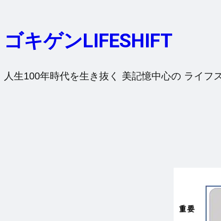
内
容
ゴキゲンLIFESHIFT
を
ス
キ
人生100年時代を生き抜く 美記憶中心の ライフ
ッ
プ