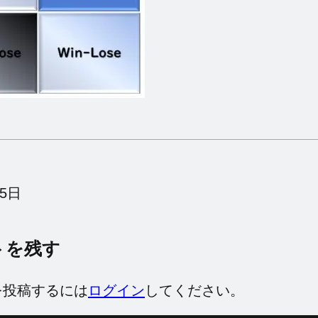
月5日
トを残す
を投稿するには
ログイン
してください。