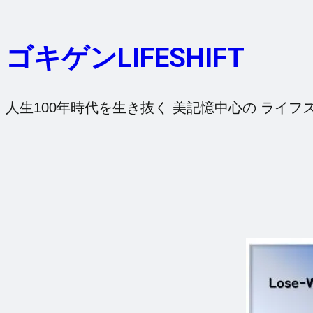
内
容
ゴキゲンLIFESHIFT
を
ス
キ
人生100年時代を生き抜く 美記憶中心の ライフ
ッ
プ