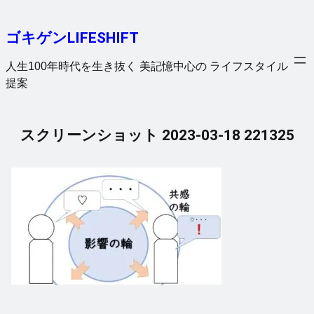
内
容
ゴキゲンLIFESHIFT
を
ス
人生100年時代を生き抜く 美記憶中心の ライフスタイル
キ
提案
ッ
プ
スクリーンショット 2023-03-18 221325