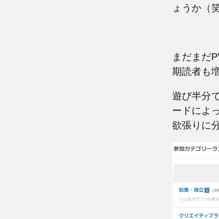
ょうか（
まだまだ
期読者も
遊び半分
ードによ
欲張りに