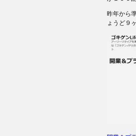
昨年から
ょうど９