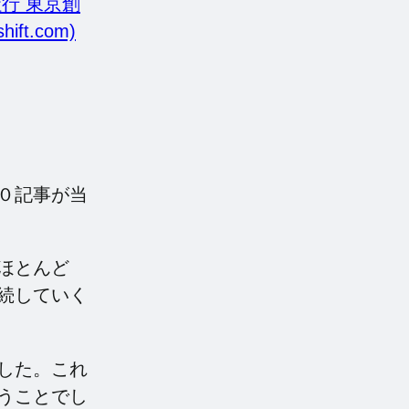
行 東京創
ift.com)
０記事が当
ほとんど
続していく
した。これ
うことでし