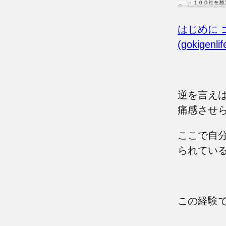
はじめに ゴキ
(gokigenlif
逆を言え
痛感させ
ここで自
られてい
この経験