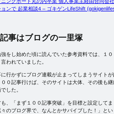
ニングポート丸の内卒業 個人事業主経由合同会社
 起業相談4 – ゴキゲンLifeShift (gokigenlifesh
０記事はブログの一里塚
勉強をし始めた頃に読んでいた参考資料では、１０
と言われていました。
事に行かずにブログ連載が止まってしまうサイトが
１００記事行けば、そのサイトは大体、その後も継
摘でした。
方も、「まず１００記事突破」を目標と設定してま
累々のブログ界で、なんとかサバイブした！」とい