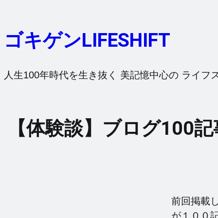
内
容
ゴキゲンLIFESHIFT
を
ス
キ
人生100年時代を生き抜く 美記憶中心の ライフ
ッ
プ
【体験談】ブログ100記事突破
前回掲載し
が１００