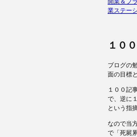
開業＆プラ
業ステーションで
１０
ブログの
面の目標
１００記
で、逆に
という指
なので当
で「死屍