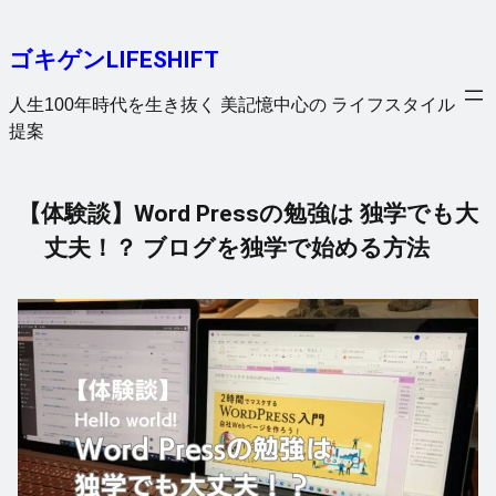
内
容
ゴキゲンLIFESHIFT
を
ス
人生100年時代を生き抜く 美記憶中心の ライフスタイル
キ
提案
ッ
プ
【体験談】Word Pressの勉強は 独学でも大
丈夫！？ ブログを独学で始める方法