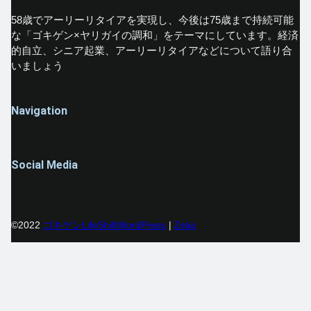
58歳でアーリーリタイアを実現し、今後は75歳まで持続可能
な「ゴキゲン×ヤリガイの調和」をテーマにしています。経済
的自立、シニア起業、アーリーリタイアなどについて語り合
いましょう
Navigation
Social Media
Facebook
Twitter
Instagram
©2022
ゴキゲンLifeShift
WordPress
|
Zelia