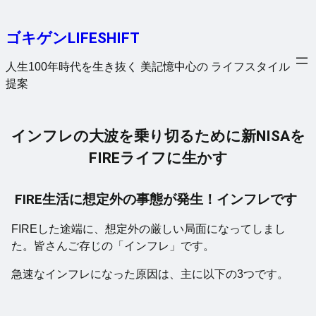
内
容
ゴキゲンLIFESHIFT
を
ス
人生100年時代を生き抜く 美記憶中心の ライフスタイル
キ
提案
ッ
プ
インフレの大波を乗り切るために新NISAを
FIREライフに生かす
FIRE生活に想定外の事態が発生！インフレです
FIREした途端に、想定外の厳しい局面になってしまし
た。皆さんご存じの「インフレ」です。
急速なインフレになった原因は、主に以下の3つです。