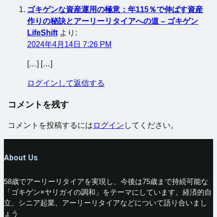
ゴキゲンな資産運用の極意：年115％で伸ばす資産
作りの秘訣とアーリーリタイアへの道 – ゴキゲン
LifeShift
より:
2024年4月14日 7:26 PM
[…] […]
ログインして返信する
コメントを残す
コメントを投稿するには
ログイン
してください。
About Us
58歳でアーリーリタイアを実現し、今後は75歳まで持続可能な
「ゴキゲン×ヤリガイの調和」をテーマにしています。経済的自
立、シニア起業、アーリーリタイアなどについて語り合いまし
ょう