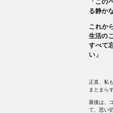
「この
る静か
これか
生活の
すべて
い」
正直、私
まとまら
最後は、
て、思い