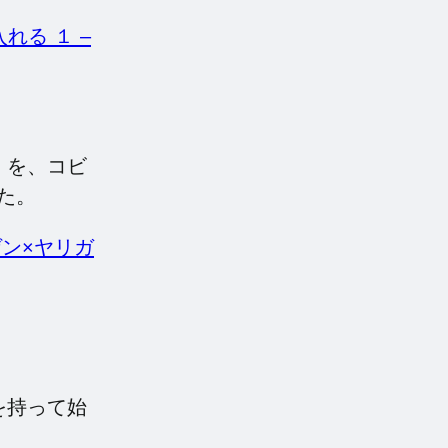
る １ –
」を、コビ
た。
ン×ヤリガ
を持って始