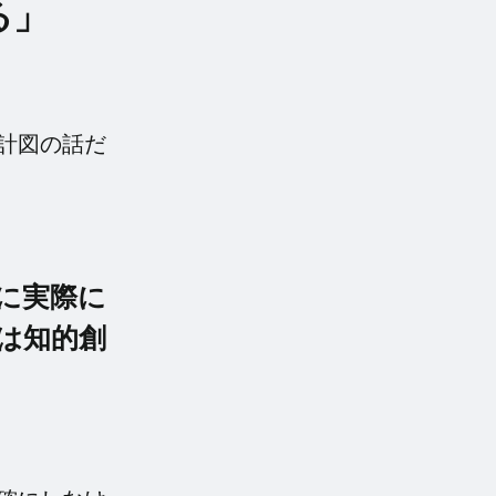
る」
計図の話だ
に実際に
は知的創