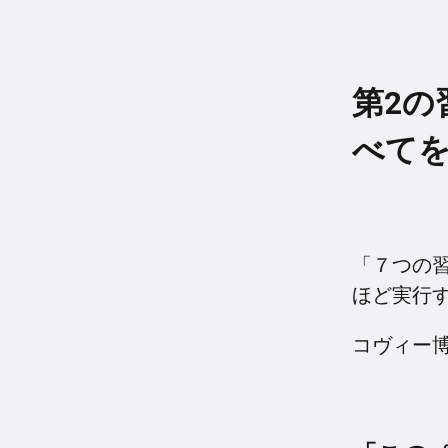
第2の
べて
「７つの
ほど実行
コヴィー