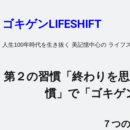
内
容
ゴキゲンLIFESHIFT
を
ス
キ
人生100年時代を生き抜く 美記憶中心の ライフ
ッ
プ
第２の習慣「終わりを思
慣」で「ゴキゲ
７つ