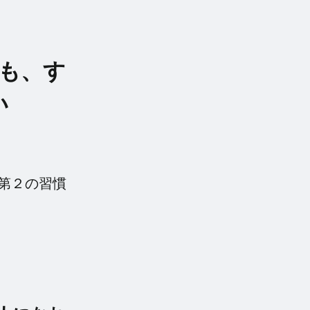
も、す
い
第２の習慣