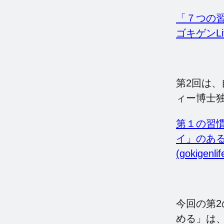
「７つの習
ゴキゲンLifeS
第2回は
ィー博士
第１の習
イ」のある人
(gokigenlif
今回の第
める」は