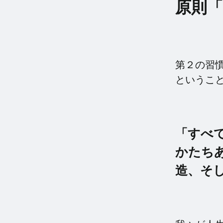
原則
第２の習
というこ
「すべ
かたち
造、そ