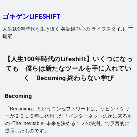
内
容
ゴキゲンLIFESHIFT
を
ス
人生100年時代を生き抜く 美記憶中心の ライフスタイル
キ
提案
ッ
プ
【人生100年時代のLifeshift】いくつになっ
ても 僕らは新たなツールを手に入れてい
く Becoming 終わらない学び
Becoming
「Becoming」というコンセプトワードは、ケビン・ケリ
ーが２０１６年に発刊した「インターネットの次に来るも
の -The Inevitable- 未来を決める１２の法則」で予言的に
提示したものです。