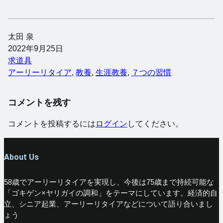
太田 泉
2022年9月25日
求道具
アーリーリタイア
, 
教養
, 
生涯教養
, 
７つの習慣
コメントを残す
コメントを投稿するには
ログイン
してください。
About Us
58歳でアーリーリタイアを実現し、今後は75歳まで持続可能な
「ゴキゲン×ヤリガイの調和」をテーマにしています。経済的自
立、シニア起業、アーリーリタイアなどについて語り合いまし
ょう