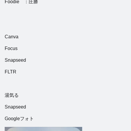
Foodie ：圧勝
Canva
Focus
Snapseed
FLTR
湯気る
Snapseed
Googleフォト