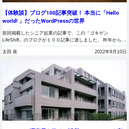
【体験談】ブログ100記事突破！ 本当に「Hello
world! 」だったWordPressの世界
前回掲載したシニア起業の記事で、この「ゴキゲン
LifeShift」のブログが１００記事に達しました。 昨年から…
太田 泉
2022年9月10日