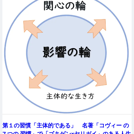
第１の習慣「主体的である」 名著「コヴィー の
7 つの 習慣」で「ゴキゲン×ヤリガイ」のある人生