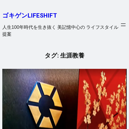
内
容
ゴキゲンLIFESHIFT
を
ス
人生100年時代を生き抜く 美記憶中心の ライフスタイル
キ
提案
ッ
プ
タグ:
生涯教養