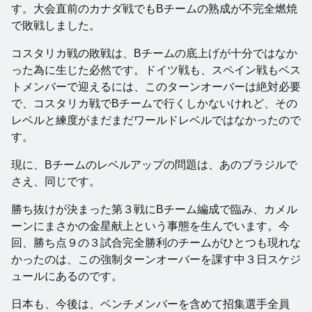
す。大会直前のカナダ戦でもBチームの熟成が不完全燃焼
で敗戦しました。
コスタリカ戦の敗戦は、Bチームの底上げが十分ではなか
った為に生じた必然です。ドイツ戦も、スペイン戦もベス
トメンバーで迎えるには、このターンオーバーは絶対必要
で、コスタリカ戦でBチームで行くしかないけれど、その
レベルと練度がまだまだワールドレベルではなかったので
す。
現に、Bチームのレベルアップの問題は、あのブラジルで
さえ、同じです。
勝ち抜けが決まった第３戦にBチーム編成で臨み、カメル
ーンにまさかの金星献上という事態を生んでいます。今
回、勝ち点９の３試合完全勝利のチームがひとつも現れな
かったのは、この強制ターンオーバーを課す中３日スケジ
ュールにあるのです。
日本も、今後は、ベンチメンバーを含めて招集選手全員