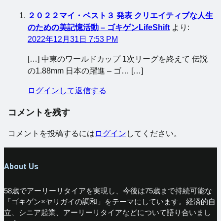
２０２２マイ・ベスト３ 発表 クリエイティブな人生
のための美記憶活動 – ゴキゲンLifeShift
より:
2022年12月31日 7:53 PM
[…] 中東のワールドカップ 1次リーグを終えて 伝説
の1.88mm 日本の躍進 – ゴ… […]
ログインして返信する
コメントを残す
コメントを投稿するには
ログイン
してください。
About Us
58歳でアーリーリタイアを実現し、今後は75歳まで持続可能な
「ゴキゲン×ヤリガイの調和」をテーマにしています。経済的自
立、シニア起業、アーリーリタイアなどについて語り合いまし