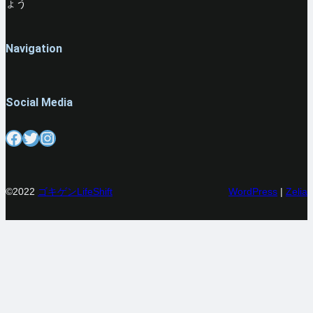
ょう
Navigation
Social Media
Facebook
Twitter
Instagram
©2022
ゴキゲンLifeShift
WordPress
|
Zelia