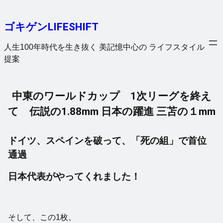
内
容
ゴキゲンLIFESHIFT
を
ス
人生100年時代を生き抜く 美記憶中心の ライフスタイル
キ
提案
ッ
プ
中東のワールドカップ 1次リーグを終え
て 伝説の1.88mm 日本の躍進 三苫の１mm
ドイツ、スペインを破って、「死の組」で首位
通過
日本代表がやってくれました！
そして、この1枚。