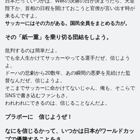
日本だっていつかは、W杯の決勝の日が決まったら、天皇
陛下か、首相の日程を開けておこうと官僚が言い出す時が
来るんですよ。
サッカーにはその力がある。国民全員をまとめる力が。
その「紙一重」を乗り切る団結をしよう。
批判するのは簡単だよ。
でも全人生かけてサッカーやってる選手だぜ、信じよう
よ。
ドーハの悲劇から20数年、あの瞬間の悪夢を見続けた監
督なんだぜ、信じようよ。
そこまでサッカーに命かけてないじゃん、俺も、そこらで
SNSで書き込むファンもさ。
われわれにできるのは、信じることなんだよ。
ブラボーに 信じようぜ！
なにを信じるかって、いつかは日本がワールドカッ
プで優勝することをさ。